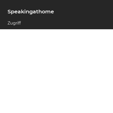
Speakingathome
Zugriff
Lehrer
Preise
FAQ
Kontakt
Email
Chat
Teams
Whatsapp